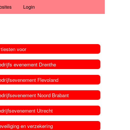
bsites
Login
tiesten voor
edrijfs evenement Drenthe
edrijfsevenement Flevoland
edrijfsevenement Noord Brabant
edrijfsevenement Utrecht
veiliging en verzekering