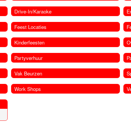
Drive-In/Karaoke
En
Feest Locaties
F
Kinderfeesten
O
Partyverhuur
Pa
Vak Beurzen
Sp
Work Shops
Ve