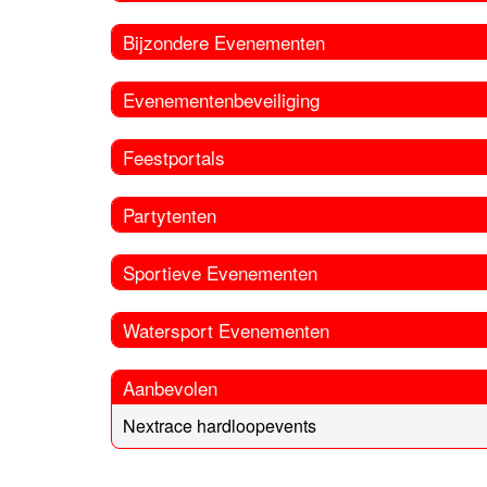
Bijzondere Evenementen
Evenementenbeveiliging
Feestportals
Partytenten
Sportieve Evenementen
Watersport Evenementen
Aanbevolen
Nextrace hardloopevents