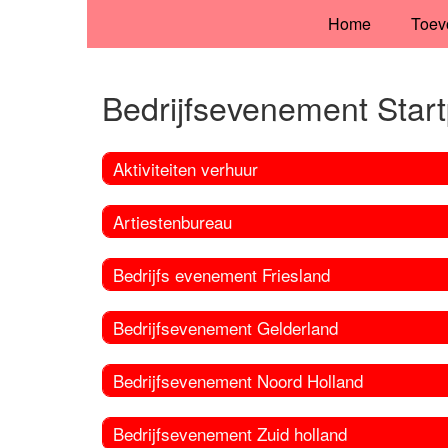
Home
Toev
Bedrijfsevenement Star
Aktiviteiten verhuur
Artiestenbureau
Bedrijfs evenement Friesland
Bedrijfsevenement Gelderland
Bedrijfsevenement Noord Holland
Bedrijfsevenement Zuid holland