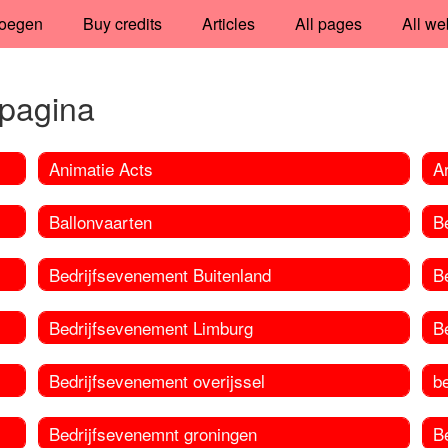
oegen
Buy credits
Articles
All pages
All we
tpagina
Animatie Acts
Ar
Ballonvaarten
B
Bedrijfsevenement Buitenland
B
Bedrijfsevenement Limburg
B
Bedrijfsevenement overijssel
b
Bedrijfsevenemnt groningen
Be